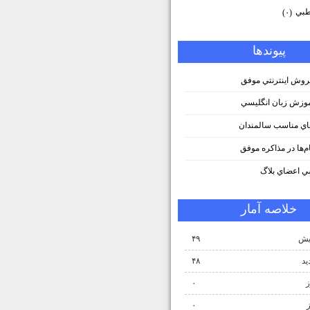
طبي
(۰)
پيوندها
وش اينترنتي موفق
وزش زبان انگليسي
ي مناسب سالمندان
م‌ها در مذاكره موفق
 اعضاي بلاگ
خلاصه آمار
ش‌
۴۹
ید
۴۸
ز
۰
۰