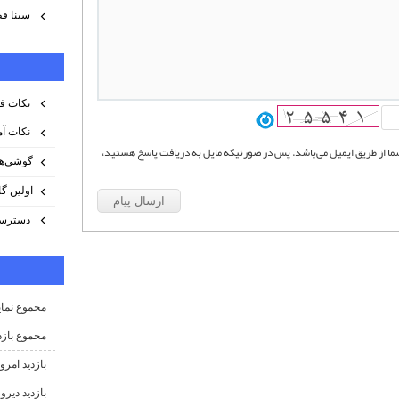
سينا ق
نكات فر
نكات آم
 شما از طریق ایمیل می‌باشد. پس در صورتیکه مایل به دریافت پاسخ هستید،
گوشي‌ها
اولين گا
دسترسي
مجموع نمای
مجموع بازد
بازدید امرو
بازدید دیروز